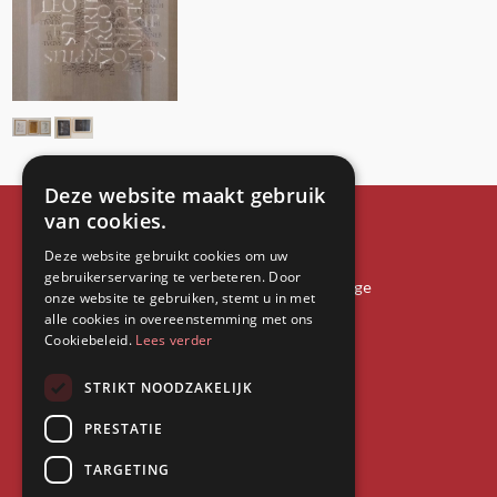
Deze website maakt gebruik
van cookies.
Manna Kunsthuis
Deze website gebruikt cookies om uw
gebruikerservaring te verbeteren. Door
Heilige-Geeststraat 3 8000 Brugge
onze website te gebruiken, stemt u in met
Tel:
+32 50 31 26 01
alle cookies in overeenstemming met ons
Cookiebeleid.
Lees verder
Mail:
manna@muurkranten.be
STRIKT NOODZAKELIJK
PRESTATIE
TARGETING