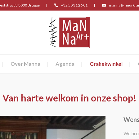
eststraat 3 8000 Brugge
+32 50 31 26 01
manna@muurkran
Over Manna
Agenda
Grafiekwinkel
Van harte welkom in onze shop!
Wens
We bre