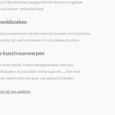
rij Muurkranten aangevuld met diverse originele
 uit binnen- en buitenland.
henkboeken
st presenteren wij een selectie boeken vol inspiratie,
moeite zijn om te bewaren of om cadeau te doen.
ne kunstvoorwerpen
s in keramiek, fraaie handgemaakte doosjes,
hthouders in porselein, letterkaarsen…. hiervoor
we samen met een keur van ambachtslieden.
ep uit ons aanbod
.....