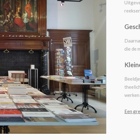
Uitgeve
reeksen
Gesc
Daarnaa
die de 
Klei
Beeldje
theelic
werken 
Een gre